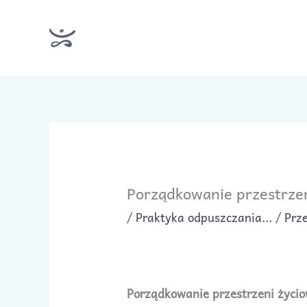
Przejdź
do
treści
Porządkowanie przestrzen
/
Praktyka odpuszczania...
/ Prz
Porządkowanie przestrzeni życio