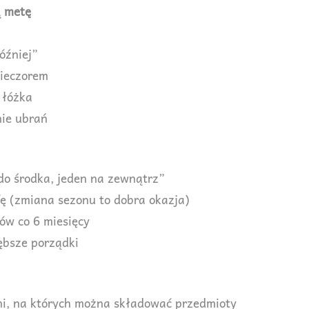
ą metę
óźniej”
ieczorem
 łóżka
nie ubrań
o środka, jeden na zewnątrz”
fę (zmiana sezonu to dobra okazja)
ów co 6 miesięcy
łębsze porządki
ni, na których można składować przedmioty