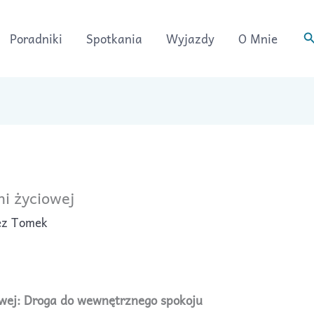
S
Poradniki
Spotkania
Wyjazdy
O Mnie
i życiowej
ez
Tomek
wej:
Droga do wewnętrznego spokoju