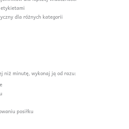
 etykietami
czny dla różnych kategorii
ej niż minutę, wykonaj ją od razu:
e
u
owaniu posiłku